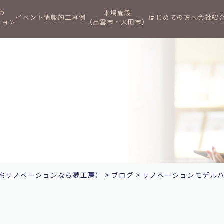
の
来場施設
イベント情報
施工事例
はじめての方へ
会社紹
ション
（出雲市・大田市）
宅リノベーションなら夢工房）
>
ブログ
>
リノベーションモデルハ