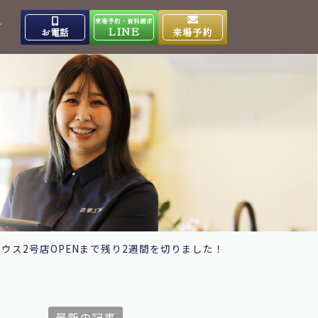
来場予約・資料請求
介
LINE
お電話
来場予約
出雲高岡体感ギャラリー
0853-31-4133
9:00～17:00
営業時間
水曜日
定休日
大田ショールーム
0854-86-8640
9:00～17:00
営業時間
日曜日
定休日
ウス2号店OPENまで残り2週間を切りました！
最新の記事