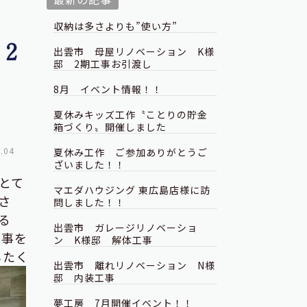
収納は多さよりも”使い方”
2
出雲市 母屋リノベーション K様
邸 2期工事お引渡し
8月 イベント情報！！
夏休みキッズ工作〝ことりの貯金
箱づくり〟開催しました
.04
夏休み工作 ご参加ありがとうご
ざいました！！
とて
マエダハウジング 東広島店様に訪
さ
問しました！！
る
出雲市 ガレージリノベーショ
工事を
ン K様邸 解体工事
もたく
出雲市 離れリノベーション N様
邸 内装工事
夢工房 7月開催イベント！！