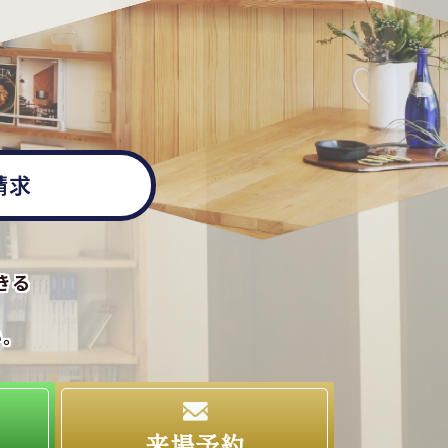
請求
きる
い。
求
来場予約