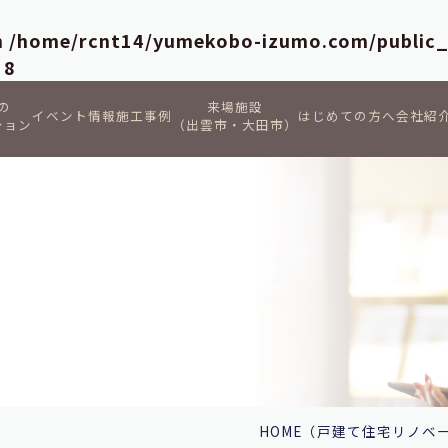
in
/home/rcnt14/yumekobo-izumo.com/public
e
8
の
来場施設
イベント情報
施工事例
はじめての方へ
会社紹
ション
（出雲市・大田市）
HOME
（戸建て住宅リノベ