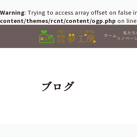
Warning
: Trying to access array offset on false 
content/themes/rcnt/content/ogp.php
on lin
私たち
ホーム
リノベー
ブログ