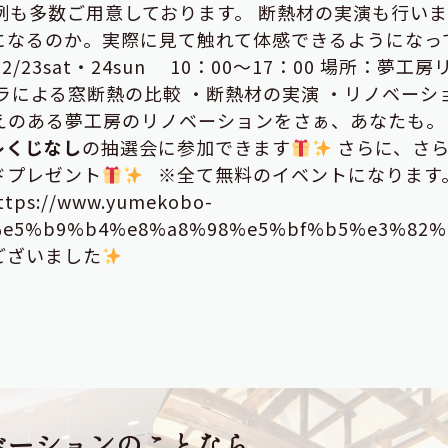
例も多数ご用意しております。 断熱材の実演も行いま
になるのか。実際に見て触れて体感できるようになっ
23sat・24sun 10：00～17：00 場所：夢工房
ラによる窓断熱の比較 ・断熱材の実演 ・リノベーシ
えのある夢工房のリノベーションをさぁ、あなたも。
レくじなし
の抽選会に参加できます
さらに、さら
ドプレゼント
※全て無料のイベントになります。
tps://www.yumekobo-
a8%e5%b9%b4%e8%a8%98%e5%bf%b5%e3%82
ございました
ベーションのことなら