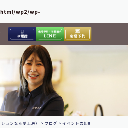
_html/wp2/wp-
来場予約・資料請求
介
LINE
お電話
来場予約
出雲高岡体感ギャラリー
0853-31-4133
9:00～17:00
営業時間
水曜日
定休日
大田ショールーム
0854-86-8640
9:00～17:00
営業時間
日曜日
定休日
ーションなら夢工房）
>
ブログ
>
イベント告知!!