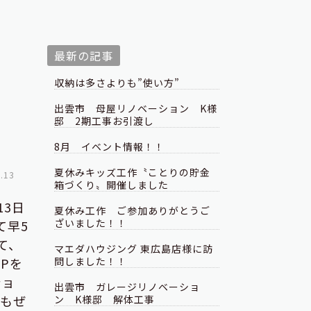
最新の記事
収納は多さよりも”使い方”
出雲市 母屋リノベーション K様
邸 2期工事お引渡し
8月 イベント情報！！
夏休みキッズ工作〝ことりの貯金
.13
箱づくり〟開催しました
13日
夏休み工作 ご参加ありがとうご
ざいました！！
て早5
て、
マエダハウジング 東広島店様に訪
Pを
問しました！！
ショ
出雲市 ガレージリノベーショ
もぜ
ン K様邸 解体工事