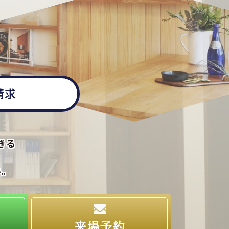
請求
きる
い。
求
来場予約