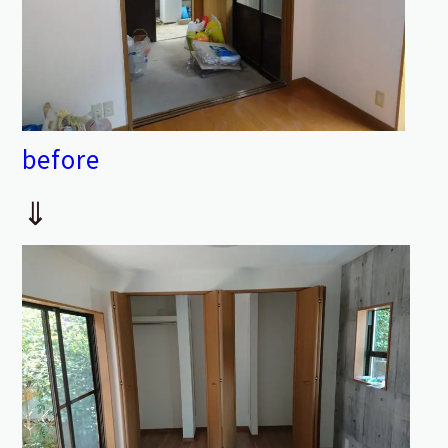
before
⇓