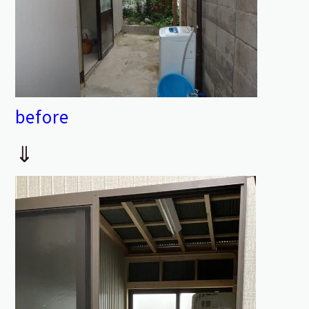
before
⇓